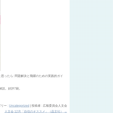
思ったら: 問題解決と飛躍のための実践的ガイ
解説。好評7刷。
リー :
Uncategorized
|
投稿者 : 広報委員会人文会
人文会 12月「自信のオススメ」（晶文社）
→