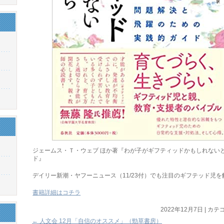
ジェームス・Ｔ・ウェブ ほか著『わが子がギフティッドかもしれないと
ド』
デイリー新潮・ヤフーニュース（11/23付）でも注目のギフテッド児を
書籍詳細はコチラ
2022年12月7日
|
カテゴ
←
人文会 12月「自信のオススメ」（勁草書房）