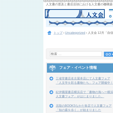
人文書の普及と書店店頭における人文書の棚構築
トップ
›
Uncategorized
›
人文会 12月「自
フェア・イベント情報
三省堂書店名古屋本店にて人文書フェア
「人文学を彩る書物たち」フェア開催中
紀伊國屋書店横浜店で「書物の海へー横
人文書フェア」がはじまりました。
北陸のBOOKSなかだ各店で人文書フェア
「知の森を歩く」が始まりました