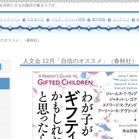
を目的とする出版社の集まりです。
トップページ
人文会とは
フェア・イベント情報
書評情報
コンテンツ
信のオススメ」（春秋社）
人文会 12月「自信のオススメ」（春秋社）
！
浜