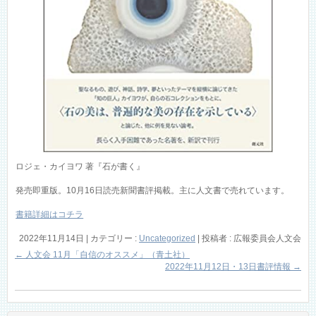
ロジェ・カイヨワ 著『石が書く』
発売即重版。10月16日読売新聞書評掲載。主に人文書で売れています。
書籍詳細はコチラ
2022年11月14日
|
カテゴリー :
Uncategorized
|
投稿者 : 広報委員会人文会
←
人文会 11月「自信のオススメ」（青土社）
2022年11月12日・13日書評情報
→