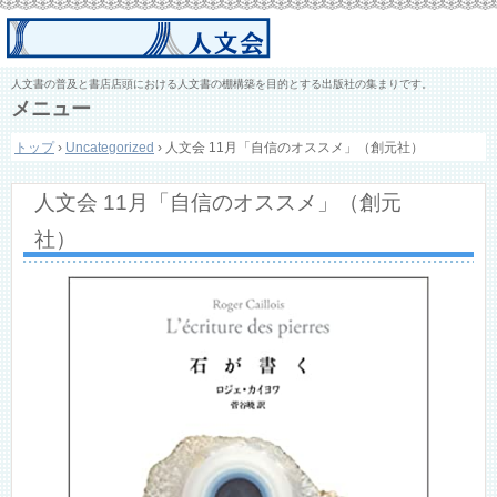
人文書の普及と書店店頭における人文書の棚構築を目的とする出版社の集まりです。
メニュー
コ
トップ
›
Uncategorized
›
人文会 11月「自信のオススメ」（創元社）
ン
テ
ン
人文会 11月「自信のオススメ」（創元
ツ
へ
社）
ス
キ
ッ
プ