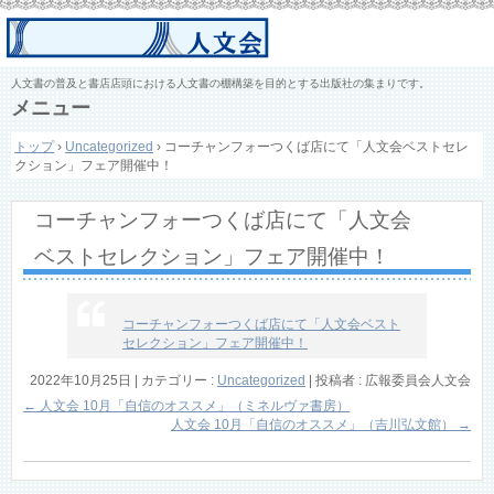
人文書の普及と書店店頭における人文書の棚構築を目的とする出版社の集まりです。
メニュー
コ
トップ
›
Uncategorized
›
コーチャンフォーつくば店にて「人文会ベストセレ
ン
クション」フェア開催中！
テ
ン
ツ
コーチャンフォーつくば店にて「人文会
へ
ス
ベストセレクション」フェア開催中！
キ
ッ
プ
コーチャンフォーつくば店にて「人文会ベスト
セレクション」フェア開催中！
2022年10月25日
|
カテゴリー :
Uncategorized
|
投稿者 : 広報委員会人文会
←
人文会 10月「自信のオススメ」（ミネルヴァ書房）
人文会 10月「自信のオススメ」（吉川弘文館）
→