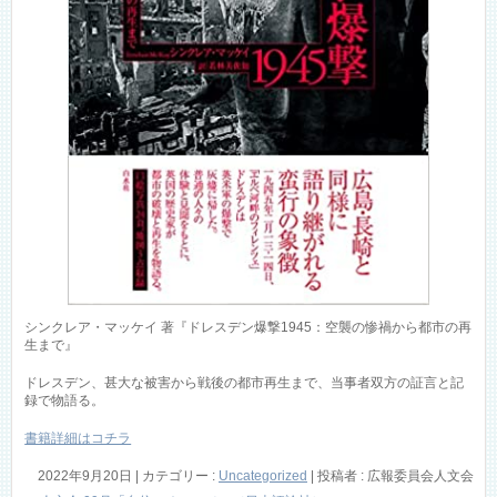
シンクレア・マッケイ 著『ドレスデン爆撃1945：空襲の惨禍から都市の再
生まで』
ドレスデン、甚大な被害から戦後の都市再生まで、当事者双方の証言と記
録で物語る。
書籍詳細はコチラ
2022年9月20日
|
カテゴリー :
Uncategorized
|
投稿者 : 広報委員会人文会