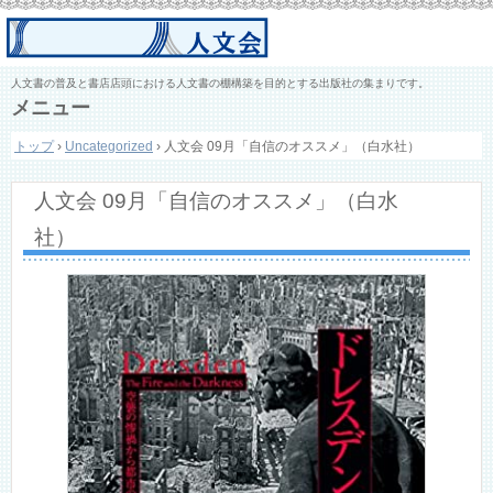
人文書の普及と書店店頭における人文書の棚構築を目的とする出版社の集まりです。
メニュー
コ
トップ
›
Uncategorized
›
人文会 09月「自信のオススメ」（白水社）
ン
テ
ン
人文会 09月「自信のオススメ」（白水
ツ
へ
社）
ス
キ
ッ
プ