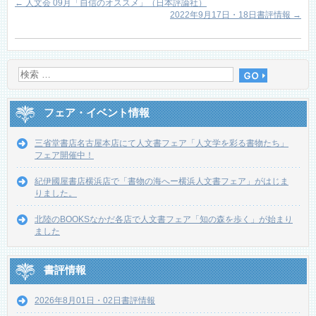
←
人文会 09月「自信のオススメ」（日本評論社）
2022年9月17日・18日書評情報
→
フェア・イベント情報
三省堂書店名古屋本店にて人文書フェア「人文学を彩る書物たち」
フェア開催中！
紀伊國屋書店横浜店で「書物の海へー横浜人文書フェア」がはじま
りました。
北陸のBOOKSなかだ各店で人文書フェア「知の森を歩く」が始まり
ました
書評情報
2026年8月01日・02日書評情報