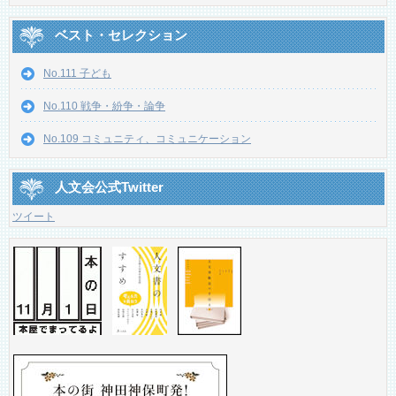
ベスト・セレクション
No.111 子ども
No.110 戦争・紛争・論争
No.109 コミュニティ、コミュニケーション
人文会公式Twitter
ツイート