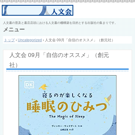
人文書の普及と書店店頭における人文書の棚構築を目的とする出版社の集まりです。
メニュー
コ
トップ
›
Uncategorized
›
人文会 09月「自信のオススメ」（創元社）
ン
テ
ン
人文会 09月「自信のオススメ」（創元
ツ
へ
社）
ス
キ
ッ
プ