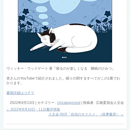
ヴィッキー・ウッドゲート 著『寝るのが楽しくなる 睡眠のひみつ』
杏さんのYouTubeで紹介されました。眠りの関するすべてがこの1冊でわ
かります。
書籍詳細はコチラ
2022年9月13日
|
カテゴリー :
Uncategorized
|
投稿者 : 広報委員会人文会
←
2022年9月10日・11日書評情報
人文会 09月「自信のオススメ」（筑摩書房）
→