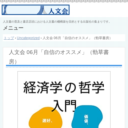
人文書の普及と書店店頭における人文書の棚構築を目的とする出版社の集まりです。
メニュー
コ
トップ
›
Uncategorized
›
人文会 06月「自信のオススメ」（勁草書房）
ン
テ
ン
人文会 06月「自信のオススメ」（勁草書
ツ
へ
房）
ス
キ
ッ
プ