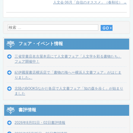
人文会 06月「自信のオススメ」（春秋社）
→
フェア・イベント情報
三省堂書店名古屋本店にて人文書フェア「人文学を彩る書物たち」
フェア開催中！
紀伊國屋書店横浜店で「書物の海へー横浜人文書フェア」がはじま
りました。
北陸のBOOKSなかだ各店で人文書フェア「知の森を歩く」が始まり
ました
書評情報
2026年8月01日・02日書評情報