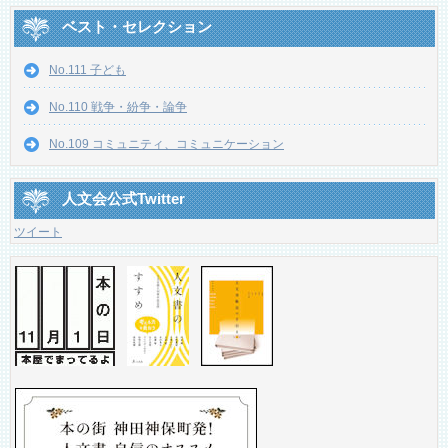
ベスト・セレクション
No.111 子ども
No.110 戦争・紛争・論争
No.109 コミュニティ、コミュニケーション
人文会公式Twitter
ツイート