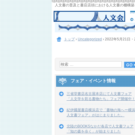
人文書の普及と書店店頭における人文書の棚構築
トップ
›
Uncategorized
›
2022年5月21日
フェア・イベント情報
三省堂書店名古屋本店にて人文書フェア
「人文学を彩る書物たち」フェア開催中
紀伊國屋書店横浜店で「書物の海へー横
人文書フェア」がはじまりました。
北陸のBOOKSなかだ各店で人文書フェア
「知の森を歩く」が始まりました