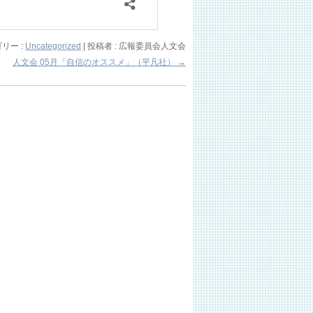
リー :
Uncategorized
|
投稿者 : 広報委員会人文会
人文会 05月「自信のオススメ」（平凡社）
→