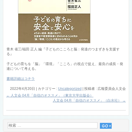
青木 省三/福田 正人 編『子どものこころと脳：発達のつまずきを支援す
る』
子どもの育ちを「脳」「環境」「こころ」の視点で捉え、最良の成長・発
達について考える。
書籍詳細はコチラ
2022年4月20日
|
カテゴリー :
Uncategorized
|
投稿者 : 広報委員会人文会
←
人文会 04月「自信のオススメ」（東京大学出版会）
人文会 04月「自信のオススメ」（白水社）
→