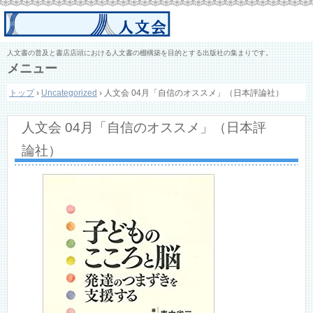
人文書の普及と書店店頭における人文書の棚構築を目的とする出版社の集まりです。
メニュー
コ
トップ
›
Uncategorized
›
人文会 04月「自信のオススメ」（日本評論社）
ン
テ
ン
人文会 04月「自信のオススメ」（日本評
ツ
へ
論社）
ス
キ
ッ
プ