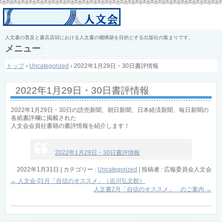
人文書の普及と書店店頭における人文書の棚構築を目的とする出版社の集まりです。
メニュー
コ
トップ
›
Uncategorized
›
2022年1月29日・30日書評情報
ン
テ
ン
2022年1月29日・30日書評情報
ツ
へ
ス
2022年1月29日・30日の読売新聞、朝日新聞、日本経済新聞、毎日新聞の
キ
各紙書評欄に掲載された
人文会会員社書籍の書評情報を紹介します！
ッ
プ
2022年1月29日・30日書評情報
2022年1月31日
|
カテゴリー :
Uncategorized
|
投稿者 : 広報委員会人文会
←
人文会 01月「自信のオススメ」（吉川弘文館）
人文書2月「自信のオススメ」 のご案内
→