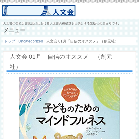
人文書の普及と書店店頭における人文書の棚構築を目的とする出版社の集まりです。
メニュー
コ
トップ
›
Uncategorized
›
人文会 01月「自信のオススメ」（創元社）
ン
テ
ン
人文会 01月「自信のオススメ」（創元
ツ
へ
社）
ス
キ
ッ
プ