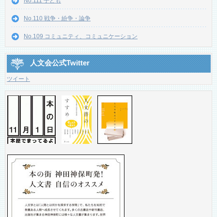
No.111 子ども
No.110 戦争・紛争・論争
No.109 コミュニティ、コミュニケーション
人文会公式Twitter
ツイート