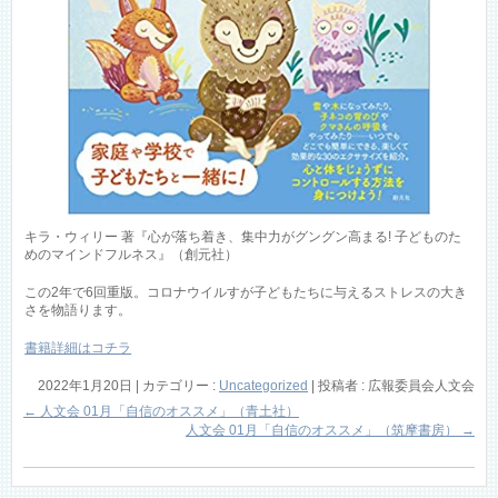
キラ・ウィリー 著『心が落ち着き、集中力がグングン高まる! 子どものた
めのマインドフルネス』（創元社）
この2年で6回重版。コロナウイルすが子どもたちに与えるストレスの大き
さを物語ります。
書籍詳細はコチラ
2022年1月20日
|
カテゴリー :
Uncategorized
|
投稿者 : 広報委員会人文会
←
人文会 01月「自信のオススメ」（青土社）
人文会 01月「自信のオススメ」（筑摩書房）
→