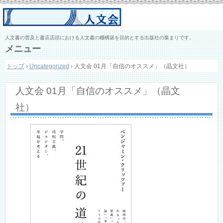
人文書の普及と書店店頭における人文書の棚構築を目的とする出版社の集まりです。
メニュー
コ
トップ
›
Uncategorized
›
人文会 01月「自信のオススメ」（晶文社）
ン
テ
ン
人文会 01月「自信のオススメ」（晶文
ツ
へ
社）
ス
キ
ッ
プ