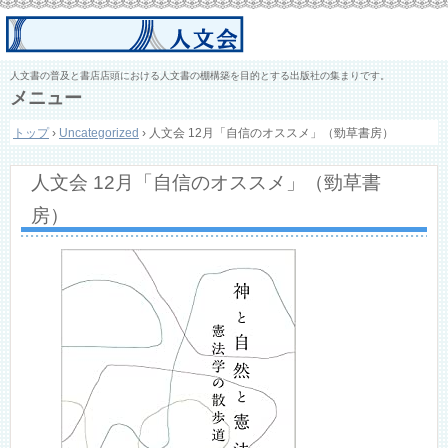
人文書の普及と書店店頭における人文書の棚構築を目的とする出版社の集まりです。
メニュー
コ
トップ
›
Uncategorized
›
人文会 12月「自信のオススメ」（勁草書房）
ン
テ
ン
人文会 12月「自信のオススメ」（勁草書
ツ
へ
房）
ス
キ
ッ
プ