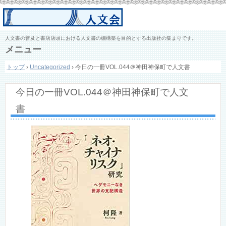
人文書の普及と書店店頭における人文書の棚構築を目的とする出版社の集まりです。
メニュー
コ
トップ
›
Uncategorized
›
今日の一冊VOL.044＠神田神保町で人文書
ン
テ
ン
今日の一冊VOL.044＠神田神保町で人文
ツ
へ
書
ス
キ
ッ
プ