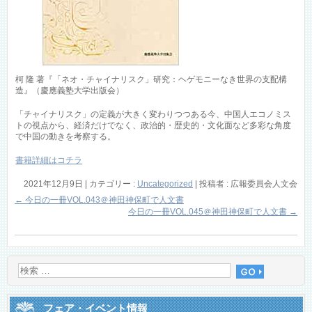
柯 隆 著『「ネオ・チャイナリスク」研究：ヘゲモニーなき世界の支配構
造』（慶應義塾大学出版会）
「チャイナリスク」の定義が大きく変わりつつある今、中国人エコノミス
トの視点から、経済だけでなく、政治的・歴史的・文化面など多彩な角度
で中国の動きを考察する。
書籍詳細はコチラ
2021年12月9日
|
カテゴリー :
Uncategorized
|
投稿者 : 広報委員会人文会
←
今日の一冊VOL.043＠神田神保町で人文書
今日の一冊VOL.045＠神田神保町で人文書
→
フェア・イベント情報