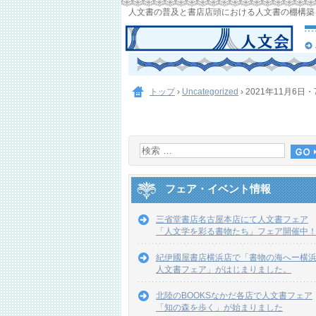
人文書の普及と書店店頭における人文書の棚構築
トップ
›
Uncategorized
›
2021年11月6日
フェア・イベント情報
三省堂書店名古屋本店にて人文書フェア
「人文学を彩る書物たち」フェア開催中
紀伊國屋書店横浜店で「書物の海へー横
人文書フェア」がはじまりました。
北陸のBOOKSなかだ各店で人文書フェア
「知の森を歩く」が始まりました