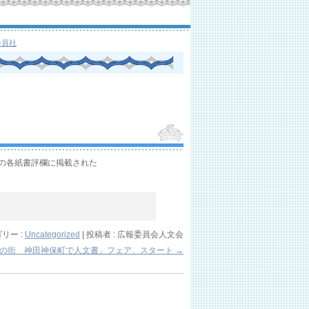
会員社
聞の各紙書評欄に掲載された
リー :
Uncategorized
|
投稿者 : 広報委員会人文会
本の街 神田神保町で人文書」フェア、スタート
→