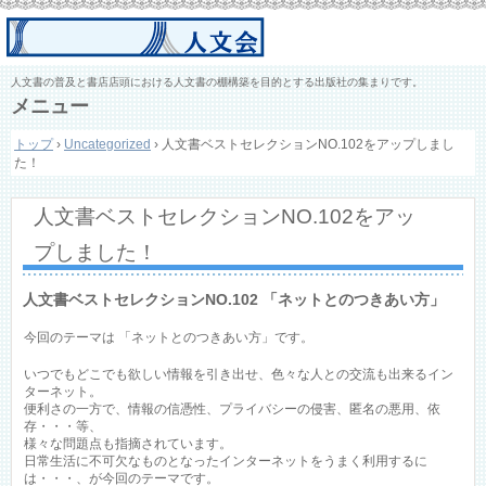
人文書の普及と書店店頭における人文書の棚構築を目的とする出版社の集まりです。
メニュー
コ
トップ
›
Uncategorized
›
人文書ベストセレクションNO.102をアップしまし
ン
た！
テ
ン
ツ
人文書ベストセレクションNO.102をアッ
へ
ス
プしました！
キ
ッ
プ
人文書ベストセレクションNO.102 「ネットとのつきあい方」
今回のテーマは 「ネットとのつきあい方」です。
いつでもどこでも欲しい情報を引き出せ、色々な人との交流も出来るイン
ターネット。
便利さの一方で、情報の信憑性、プライバシーの侵害、匿名の悪用、依
存・・・等、
様々な問題点も指摘されています。
日常生活に不可欠なものとなったインターネットをうまく利用するに
は・・・、が今回のテーマです。