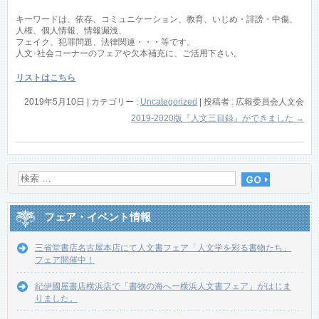
キーワードは、依存、コミュニケーション、教育、いじめ・誹謗・中傷、
人権、個人情報、情報漏洩、
フェイク、犯罪問題、法律関連・・・等です。
人文･社会コーナーのフェアや欠本補充に、ご活用下さい。
リストはこちら
2019年5月10日
|
カテゴリー :
Uncategorized
|
投稿者 : 広報委員会人文会
2019-2020版『人文三目録』ができました
→
フェア・イベント情報
三省堂書店名古屋本店にて人文書フェア「人文学を彩る書物たち」
フェア開催中！
紀伊國屋書店横浜店で「書物の海へー横浜人文書フェア」がはじま
りました。