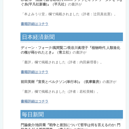
ぐ糸(平凡社新書)』（平凡社）
の書評が
「本よみうり堂」欄で掲載されました（評者：辻田真佐憲）。
書籍詳細はコチラ
日本経済新聞
ディーン・フォーク/風間賢二/長谷川眞理子『植物時代 人類進化
の種が蒔かれたとき』（青土社）
の書評が
「書評」欄で掲載されました（評者：内田麻理香）。
書籍詳細はコチラ
前田英樹『宣長とベルクソン(単行本)』（筑摩書房）
の書評が
「書評」欄で掲載されました（評者：若松英輔）。
書籍詳細はコチラ
毎日新聞
門脇俊介/池田喬『戦争と差別について哲学は何を言えるのか: 門