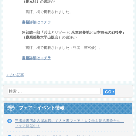
（創元社）
の書評が
「書評」欄で掲載されました。
書籍詳細はコチラ
阿部純一郎『兵士とリゾート: 米軍保養地と日本観光の戦後史』
（慶應義塾大学出版会）
の書評が
「書評」欄で掲載されました（評者：澤宮優）。
書籍詳細はコチラ
« 古い記事
フェア・イベント情報
三省堂書店名古屋本店にて人文書フェア「人文学を彩る書物たち」
フェア開催中！