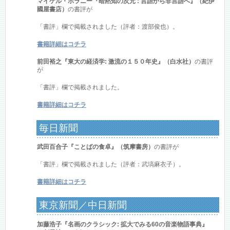
マイケル・ポラニー『暗黙知の次元 : 言語から非言語へ』（紀伊
國屋書店）
の書評が
「書評」欄で掲載されました（評者：渡部俊也）。
書籍詳細はコチラ
前田裕之『東大の経済学: 激流の１５０年史』（白水社）
の書評
が
「書評」欄で掲載されました。
書籍詳細はコチラ
毎日新聞
武田百合子『ことばの食卓』（筑摩書房）
の書評が
「書評」欄で掲載されました（評者：武塙麻衣子）。
書籍詳細はコチラ
東京新聞／中日新聞
加藤浩子『名画のクラシック: 拡大でみる60の音楽物語事典』