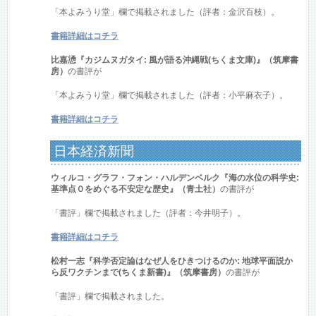
「本よみうり堂」欄で掲載されました（評者：金沢百枝）。
書籍詳細はコチラ
比嘉慂『カジムヌガタイ: 風が語る沖縄戦(ちくま文庫)』（筑摩書
房）
の書評が
「本よみうり堂」欄で掲載されました（評者：小平麻衣子）。
書籍詳細はコチラ
日本経済新聞
ウィルコ・グラフ・フォン・ハルデンベルク『海の水位の科学史:
基準点０をめぐる不安定な歴史』（青土社）
の書評が
「書評」欄で掲載されました（評者：今井明子）。
書籍詳細はコチラ
松村一志『科学否定論はなぜ人をひきつけるのか: 地球平面説か
ら反ワクチンまで(ちくま新書)』（筑摩書房）
の書評が
「書評」欄で掲載されました。