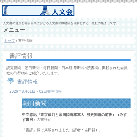
人文書の普及と書店店頭における人文書の棚構築を目的とする出版社の集まりです。
メニュー
コ
トップ
›
書評情報
ン
テ
ン
書評情報
ツ
へ
ス
読売新聞・朝日新聞・毎日新聞・日本経済新聞の読書欄に掲載された会員
キ
社の刊行物をご紹介いたします。
ッ
書評情報
プ
2026年8月01日・02日書評情報
朝日新聞
中立悠紀『東京裁判と帝国陸海軍軍人: 歴史問題の前夜』（みす
ず書房）
の書評が
「書評」欄で掲載されました（評者：吉田裕）。