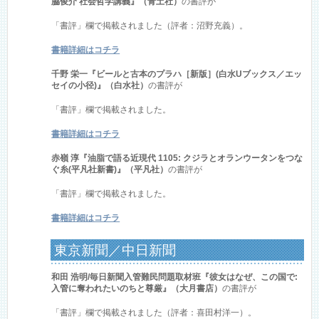
脇俊介 社会哲学講義』（青土社）
の書評が
「書評」欄で掲載されました（評者：沼野充義）。
書籍詳細はコチラ
千野 栄一『ビールと古本のプラハ［新版］(白水Uブックス／エッ
セイの小径)』（白水社）
の書評が
「書評」欄で掲載されました。
書籍詳細はコチラ
赤嶺 淳『油脂で語る近現代 1105: クジラとオランウータンをつな
ぐ糸(平凡社新書)』（平凡社）
の書評が
「書評」欄で掲載されました。
書籍詳細はコチラ
東京新聞／中日新聞
和田 浩明/毎日新聞入管難民問題取材班『彼女はなぜ、この国で:
入管に奪われたいのちと尊厳』（大月書店）
の書評が
「書評」欄で掲載されました（評者：喜田村洋一）。