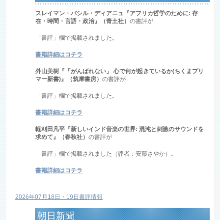
スレイマン・バシル・ディアニュ『アフリカ哲学のために: 存
在・時間・言語・政治』（青土社）
の書評が
「書評」欄で掲載されました。
書籍詳細はコチラ
外山美樹『「がんばれない」 心で何が起きているか(ちくまプリ
マー新書)』（筑摩書房）
の書評が
「書評」欄で掲載されました。
書籍詳細はコチラ
軽刈田凡平『新しいインド音楽の世界: 混沌と刺激のサウンドを
求めて』（春秋社）
の書評が
「書評」欄で掲載されました（評者：安藤さやか）。
書籍詳細はコチラ
2026年07月18日・19日書評情報
朝日新聞