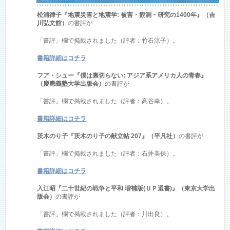
松浦律子『地震災害と地震学: 被害・観測・研究の1400年』（吉
川弘文館）
の書評が
「書評」欄で掲載されました（評者：竹石涼子）。
書籍詳細はコチラ
フア・シュー『僕は裏切らない: アジア系アメリカ人の青春』
（慶應義塾大学出版会）
の書評が
「書評」欄で掲載されました（評者：高谷幸）。
書籍詳細はコチラ
茨木のり子『茨木のり子の献立帖 207』（平凡社）
の書評が
「書評」欄で掲載されました（評者：石井美保）。
書籍詳細はコチラ
入江昭『二十世紀の戦争と平和 増補版(ＵＰ選書)』（東京大学出
版会）
の書評が
「書評」欄で掲載されました（評者：川出良）。