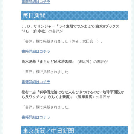
書籍詳細はコチラ
毎日新聞
J．D．サリンジャー『ライ麦畑でつかまえて(白水uブックス
51)』（白水社）
の書評が
「書評」欄で掲載されました（評者：武田真一）。
書籍詳細はコチラ
高水湧基『まちかど給水塔図鑑』（創元社）
の書評が
「書評」欄で掲載されました。
書籍詳細はコチラ
松村一志『科学否定論はなぜ人をひきつけるのか: 地球平面説か
ら反ワクチンまで(ちくま新書)』（筑摩書房）
の書評が
「書評」欄で掲載されました。
書籍詳細はコチラ
東京新聞／中日新聞