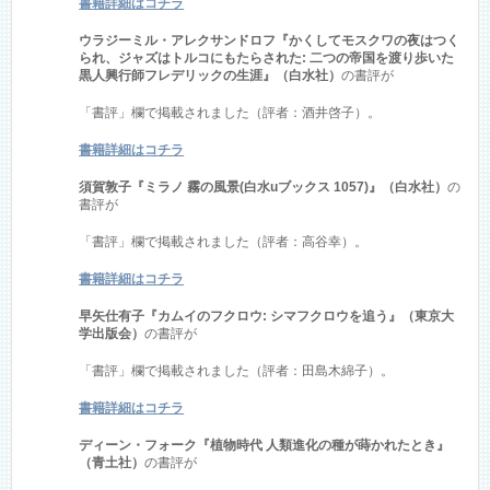
書籍詳細はコチラ
ウラジーミル・アレクサンドロフ『かくしてモスクワの夜はつく
られ、ジャズはトルコにもたらされた: 二つの帝国を渡り歩いた
黒人興行師フレデリックの生涯』（白水社）
の書評が
「書評」欄で掲載されました（評者：酒井啓子）。
書籍詳細はコチラ
須賀敦子『ミラノ 霧の風景(白水uブックス 1057)』（白水社）
の
書評が
「書評」欄で掲載されました（評者：高谷幸）。
書籍詳細はコチラ
早矢仕有子『カムイのフクロウ: シマフクロウを追う』（東京大
学出版会）
の書評が
「書評」欄で掲載されました（評者：田島木綿子）。
書籍詳細はコチラ
ディーン・フォーク『植物時代 人類進化の種が蒔かれたとき』
（青土社）
の書評が