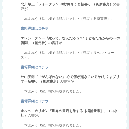
北川敬三『フォークランド戦争(ちくま新書)』（筑摩書房）
の書
評が
「本よみうり堂」欄で掲載されました（評者：君塚直隆）。
書籍詳細はコチラ
エレン・ダシー『死って、なんだろう？: 子どもたちからの38の
質問』（創元社）
の書評が
「本よみうり堂」欄で掲載されました（評者：サヘル・ロー
ズ）。
書籍詳細はコチラ
外山美樹『「がんばれない」 心で何が起きているか(ちくまプリ
マー新書)』（筑摩書房）
の書評が
「本よみうり堂」欄で掲載されました。
書籍詳細はコチラ
ホルヘ・カリオン『世界の書店を旅する［増補新版］』（白水
社）
の書評が
「本よみうり堂」欄で掲載されました。