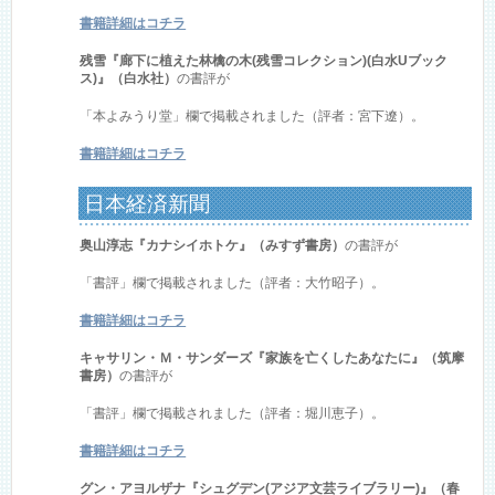
書籍詳細はコチラ
残雪『廊下に植えた林檎の木(残雪コレクション)(白水Uブック
ス)』（白水社）
の書評が
「本よみうり堂」欄で掲載されました（評者：宮下遼）。
書籍詳細はコチラ
日本経済新聞
奥山淳志『カナシイホトケ』（みすず書房）
の書評が
「書評」欄で掲載されました（評者：大竹昭子）。
書籍詳細はコチラ
キャサリン・Ｍ・サンダーズ『家族を亡くしたあなたに』（筑摩
書房）
の書評が
「書評」欄で掲載されました（評者：堀川恵子）。
書籍詳細はコチラ
グン・アヨルザナ『シュグデン(アジア文芸ライブラリー)』（春