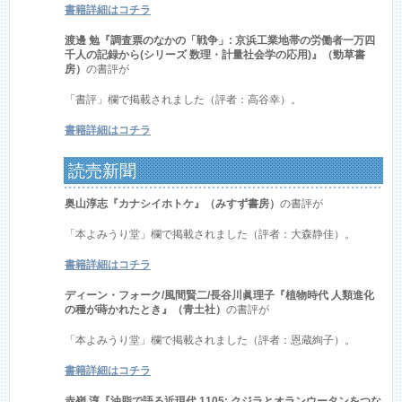
書籍詳細はコチラ
渡邊 勉『調査票のなかの「戦争」: 京浜工業地帯の労働者一万四
千人の記録から(シリーズ 数理・計量社会学の応用)』（勁草書
房）
の書評が
「書評」欄で掲載されました（評者：高谷幸）。
書籍詳細はコチラ
読売新聞
奥山淳志『カナシイホトケ』（みすず書房）
の書評が
「本よみうり堂」欄で掲載されました（評者：大森静佳）。
書籍詳細はコチラ
ディーン・フォーク/風間賢二/長谷川眞理子『植物時代 人類進化
の種が蒔かれたとき』（青土社）
の書評が
「本よみうり堂」欄で掲載されました（評者：恩蔵絢子）。
書籍詳細はコチラ
赤嶺 淳『油脂で語る近現代 1105: クジラとオランウータンをつな