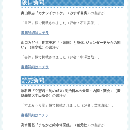
朝日新聞
奥山淳志『カナシイホトケ』（みすず書房）
の書評が
「書評」欄で掲載されました（評者：石井美保）。
書籍詳細はコチラ
山口みどり、周東美材『〈帝国〉と身体: ジェンダー史からの問
い』（白水社）
の書評が
「書評」欄で掲載されました（評者：中澤達哉）。
書籍詳細はコチラ
読売新聞
原科颯『立憲君主制の成立: 明治日本の天皇・内閣・議会』（慶
應義塾大学出版会）
の書評が
「本よみうり堂」欄で掲載されました（評者：君塚直隆）。
書籍詳細はコチラ
高水湧基『まちかど給水塔図鑑』（創元社）
の書評が