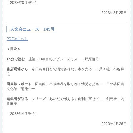
（2023年8月発行）
2023年8月25日
人文会ニュース 143号
PDFはこちら
＜目次＞
15分で読む
生誕300年目のアダム・スミス……野原慎司
書店現場から
今日も今日とて消費されない本を売る……葉々社・小谷輝
之
図書館レポート
図書館、出版業界を取り巻く情勢と提案……日比谷図書
文化館・菊池壮一
編集者が語る
シリーズ「あいだで考える」創刊に寄せて……創元社・内
貴麻美
（2023年4月発行）
2023年4月26日