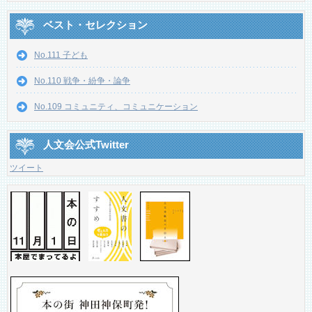
ベスト・セレクション
No.111 子ども
No.110 戦争・紛争・論争
No.109 コミュニティ、コミュニケーション
人文会公式Twitter
ツイート