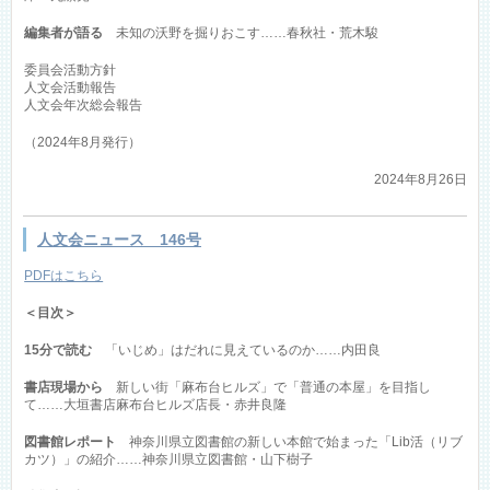
編集者が語る
未知の沃野を掘りおこす……春秋社・荒木駿
委員会活動方針
人文会活動報告
人文会年次総会報告
（2024年8月発行）
2024年8月26日
人文会ニュース 146号
PDFはこちら
＜目次＞
15分で読む
「いじめ」はだれに見えているのか……内田良
書店現場から
新しい街「麻布台ヒルズ」で「普通の本屋」を目指し
て……大垣書店麻布台ヒルズ店長・赤井良隆
図書館レポート
神奈川県立図書館の新しい本館で始まった「Lib活（リブ
カツ）」の紹介……神奈川県立図書館・山下樹子