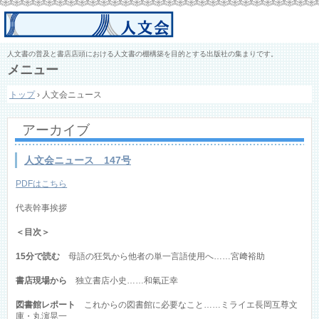
人文書の普及と書店店頭における人文書の棚構築を目的とする出版社の集まりです。
メニュー
コ
トップ
›
人文会ニュース
ン
テ
ン
アーカイブ
ツ
へ
ス
人文会ニュース 147号
キ
ッ
PDFはこちら
プ
代表幹事挨拶
＜目次＞
15分で読む
母語の狂気から他者の単一言語使用へ……宮﨑裕助
書店現場から
独立書店小史……和氣正幸
図書館レポート
これからの図書館に必要なこと……ミライエ長岡互尊文
庫・丸濵晃一