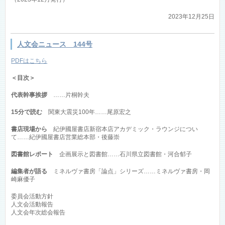
2023年12月25日
人文会ニュース 144号
PDFはこちら
＜目次＞
代表幹事挨拶
……片桐幹夫
15分で読む
関東大震災100年……尾原宏之
書店現場から
紀伊國屋書店新宿本店アカデミック・ラウンジについ
て……紀伊國屋書店営業総本部・後藤崇
図書館レポート
企画展示と図書館……石川県立図書館・河合郁子
編集者が語る
ミネルヴァ書房「論点」シリーズ……ミネルヴァ書房・岡
崎麻優子
委員会活動方針
人文会活動報告
人文会年次総会報告