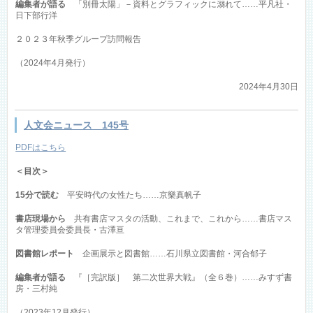
編集者が語る
「別冊太陽」－資料とグラフィックに溺れて……平凡社・
日下部行洋
２０２３年秋季グループ訪問報告
（2024年4月発行）
2024年4月30日
人文会ニュース 145号
PDFはこちら
＜目次＞
15分で読む
平安時代の女性たち……京樂真帆子
書店現場から
共有書店マスタの活動、これまで、これから……書店マス
タ管理委員会委員長・古澤亘
図書館レポート
企画展示と図書館……石川県立図書館・河合郁子
編集者が語る
『［完訳版］ 第二次世界大戦』（全６巻）……みすず書
房・三村純
（2023年12月発行）