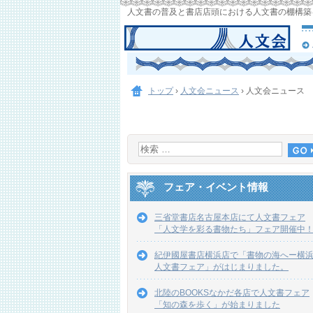
人文書の普及と書店店頭における人文書の棚構築
トップ
›
人文会ニュース
›
人文会ニュース 
フェア・イベント情報
三省堂書店名古屋本店にて人文書フェア
「人文学を彩る書物たち」フェア開催中
紀伊國屋書店横浜店で「書物の海へー横
人文書フェア」がはじまりました。
北陸のBOOKSなかだ各店で人文書フェア
「知の森を歩く」が始まりました