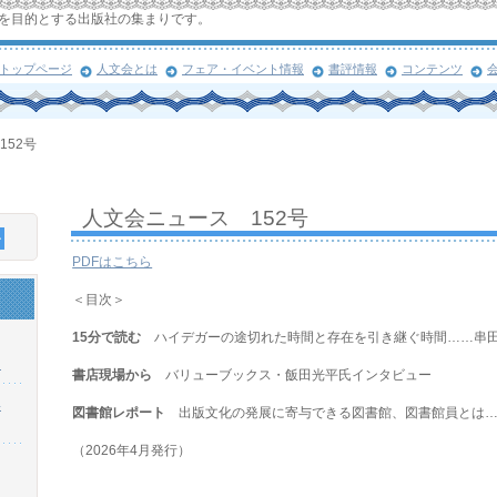
を目的とする出版社の集まりです。
トップページ
人文会とは
フェア・イベント情報
書評情報
コンテンツ
152号
人文会ニュース 152号
PDFはこちら
＜目次＞
15分で読む
ハイデガーの途切れた時間と存在を引き継ぐ時間……串
！
書店現場から
バリューブックス・飯田光平氏インタビュー
浜
図書館レポート
出版文化の発展に寄与できる図書館、図書館員とは…
（2026年4月発行）