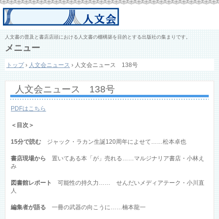
人文書の普及と書店店頭における人文書の棚構築を目的とする出版社の集まりです。
メニュー
コ
トップ
›
人文会ニュース
›
人文会ニュース 138号
ン
テ
ン
人文会ニュース 138号
ツ
へ
ス
PDFはこちら
キ
ッ
＜目次＞
プ
15分で読む
ジャック・ラカン生誕120周年によせて……松本卓也
書店現場から
置いてある本「が」売れる……マルジナリア書店・小林え
み
図書館レポート
可能性の持久力…… せんだいメディアテーク・小川直
人
編集者が語る
一冊の武器の向こうに……楠本龍一