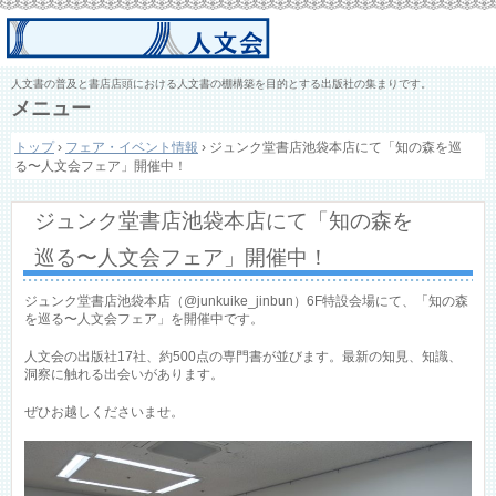
人文書の普及と書店店頭における人文書の棚構築を目的とする出版社の集まりです。
メニュー
コ
トップ
›
フェア・イベント情報
›
ジュンク堂書店池袋本店にて「知の森を巡
ン
る〜人文会フェア」開催中！
テ
ン
ツ
ジュンク堂書店池袋本店にて「知の森を
へ
ス
巡る〜人文会フェア」開催中！
キ
ッ
プ
ジュンク堂書店池袋本店（@junkuike_jinbun）6F特設会場にて、「知の森
を巡る〜人文会フェア」を開催中です。
人文会の出版社17社、約500点の専門書が並びます。最新の知見、知識、
洞察に触れる出会いがあります。
ぜひお越しくださいませ。