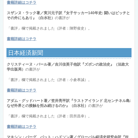
書籍詳細はコチラ
スザンヌ・ラック著／実川元子訳『女子サッカー140年史: 闘いはピッチと
その外にもあり』（白水社）
の書評が
「書評」欄で掲載されました（評者：陣野俊史）。
書籍詳細はコチラ
日本経済新聞
クリスティーヌ・バール著／吉川佳英子他訳『ズボンの政治史』（法政大
学出版局）
の書評が
「書評」欄で掲載されました（評者：小倉孝誠）。
書籍詳細はコチラ
アダム・グッドハート著／笠井亮平訳『ラストアイランド 北センチネル島:
なぜ外界との接触を拒み続けるのか』（白水社）
の書評が
「書評」欄で掲載されました（評者：田所昌幸）。
書籍詳細はコチラ
マキシン・バーグ、パット・ハドソン著／グローバル経済史研究会訳『奴