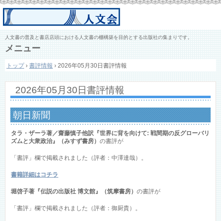
人文書の普及と書店店頭における人文書の棚構築を目的とする出版社の集まりです。
メニュー
コ
トップ
›
書評情報
›
2026年05月30日書評情報
ン
テ
ン
2026年05月30日書評情報
ツ
へ
ス
朝日新聞
キ
ッ
タラ・ザーラ著／齋藤慎子他訳『世界に背を向けて: 戦間期の反グローバリ
プ
ズムと大衆政治』（みすず書房）
の書評が
「書評」欄で掲載されました（評者：中澤達哉）。
書籍詳細はコチラ
堀啓子著『伝説の出版社 博文館』（筑摩書房）
の書評が
「書評」欄で掲載されました（評者：御厨貴）。