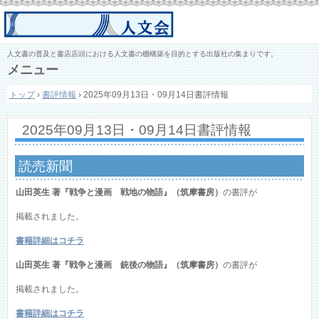
人文書の普及と書店店頭における人文書の棚構築を目的とする出版社の集まりです。
メニュー
コ
トップ
›
書評情報
›
2025年09月13日・09月14日書評情報
ン
テ
ン
2025年09月13日・09月14日書評情報
ツ
へ
ス
読売新聞
キ
ッ
山田英生 著『戦争と漫画 戦地の物語』（筑摩書房）
の書評が
プ
掲載されました。
書籍詳細はコチラ
山田英生 著『戦争と漫画 銃後の物語』（筑摩書房）
の書評が
掲載されました。
書籍詳細はコチラ