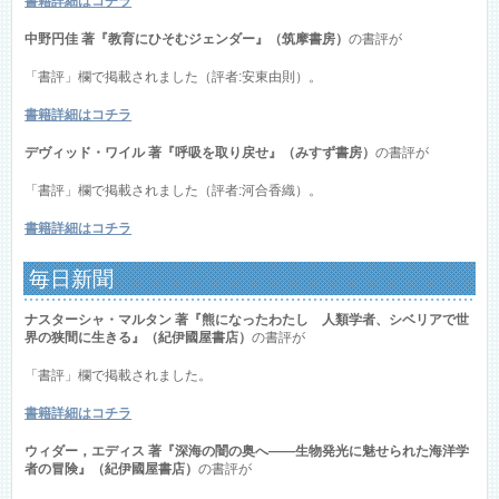
書籍詳細はコチラ
中野円佳 著『教育にひそむジェンダー』（筑摩書房）
の書評が
「書評」欄で掲載されました（評者:安東由則）。
書籍詳細はコチラ
デヴィッド・ワイル 著『呼吸を取り戻せ』（みすず書房）
の書評が
「書評」欄で掲載されました（評者:河合香織）。
書籍詳細はコチラ
毎日新聞
ナスターシャ・マルタン 著『熊になったわたし 人類学者、シベリアで世
界の狭間に生きる』（紀伊國屋書店）
の書評が
「書評」欄で掲載されました。
書籍詳細はコチラ
ウィダー，エディス 著『深海の闇の奥へ――生物発光に魅せられた海洋学
者の冒険』（紀伊國屋書店）
の書評が