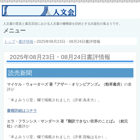
人文書の普及と書店店頭における人文書の棚構築を目的とする出版社の集まりです。
メニュー
コ
トップ
›
書評情報
›
2025年08月23日・08月24日書評情報
ン
テ
ン
2025年08月23日・08月24日書評情報
ツ
へ
ス
読売新聞
キ
ッ
マイケル・ウォーターズ 著『アザー・オリンピアンズ』（勁草書房）
の書
プ
評が
「本よみうり堂」欄で掲載されました（評者:為末大）。
書籍詳細はコチラ
エラ・フランシス・サンダース 著『翻訳できない世界のことば』（創元
社）
の書評が
「本よみうり堂」欄で掲載されました（評者:箕輪はるか）。