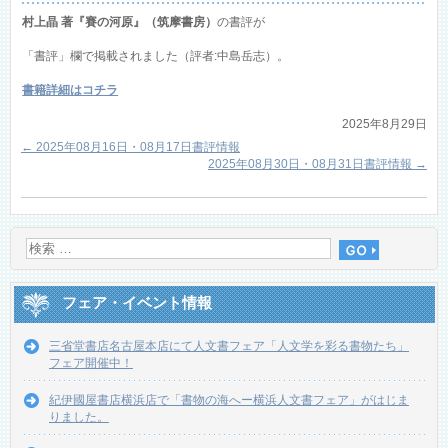
村上晶 著『賽の河原』（筑摩書房）
の書評が
「書評」欄で掲載されました（評者:中島岳志）。
書籍詳細はコチラ
2025年8月29日
←
2025年08月16日・08月17日書評情報
2025年08月30日・08月31日書評情報
→
フェア・イベント情報
三省堂書店名古屋本店にて人文書フェア「人文学を彩る書物たち」
フェア開催中！
紀伊國屋書店横浜店で「書物の海へー横浜人文書フェア」がはじま
りました。