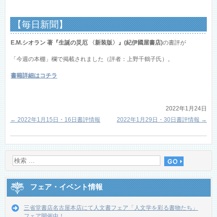
【毎日新聞】
E.M.シオラン 著『生誕の災厄 〈新装版〉』(紀伊國屋書店)
の書評が
「今週の本棚」欄で掲載されました（評者：上野千鶴子氏）。
書籍詳細はコチラ
2022年1月24日
←
2022年1月15日・16日書評情報
2022年1月29日・30日書評情報
→
フェア・イベント情報
三省堂書店名古屋本店にて人文書フェア「人文学を彩る書物たち」
フェア開催中！