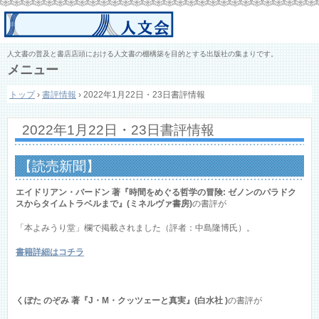
人文書の普及と書店店頭における人文書の棚構築を目的とする出版社の集まりです。
メニュー
コ
トップ
›
書評情報
›
2022年1月22日・23日書評情報
ン
テ
ン
2022年1月22日・23日書評情報
ツ
へ
ス
【読売新聞】
キ
ッ
エイドリアン・バードン 著『時間をめぐる哲学の冒険: ゼノンのパラドク
プ
スからタイムトラベルまで』(ミネルヴァ書房)
の書評が
「本よみうり堂」欄で掲載されました（評者：中島隆博氏）。
書籍詳細はコチラ
くぼた のぞみ 著『J・M・クッツェーと真実』(白水社 )
の書評が