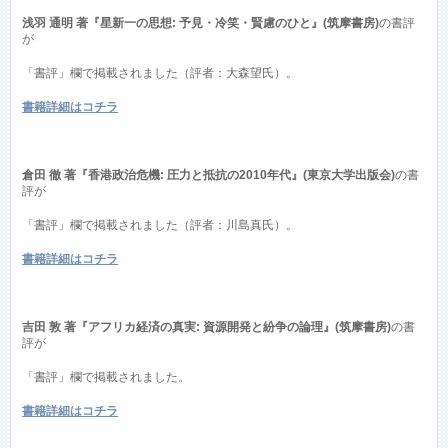
浅羽 通明 著『星新一の思想: 予見・冷笑・賢慮のひと』(筑摩書房)
の書評
が
「書評」欄で掲載されました（評者：大森望氏）。
書籍詳細はコチラ
倉田 徹 著『香港政治危機: 圧力と抵抗の2010年代』(東京大学出版会)
の書
評が
「書評」欄で掲載されました（評者：川島真氏）。
書籍詳細はコチラ
吉田 敦 著『アフリカ経済の真実: 資源開発と紛争の論理』(筑摩書房)
の書
評が
「書評」欄で掲載されました。
書籍詳細はコチラ