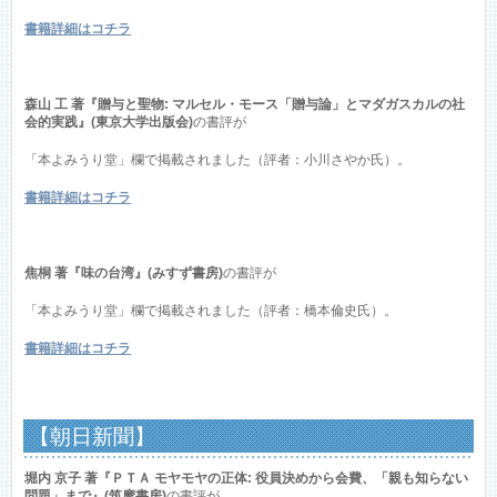
書籍詳細はコチラ
森山 工 著『贈与と聖物: マルセル・モース「贈与論」とマダガスカルの社
会的実践』(東京大学出版会)
の書評が
「本よみうり堂」欄で掲載されました（評者：小川さやか氏）。
書籍詳細はコチラ
焦桐 著『味の台湾』(みすず書房)
の書評が
「本よみうり堂」欄で掲載されました（評者：橋本倫史氏）。
書籍詳細はコチラ
【朝日新聞】
堀内 京子 著『ＰＴＡ モヤモヤの正体: 役員決めから会費、「親も知らない
問題」まで』(筑摩書房)
の書評が