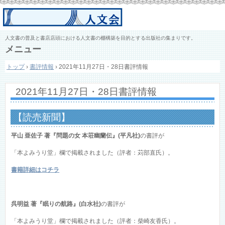
人文書の普及と書店店頭における人文書の棚構築を目的とする出版社の集まりです。
メニュー
コ
トップ
›
書評情報
›
2021年11月27日・28日書評情報
ン
テ
ン
2021年11月27日・28日書評情報
ツ
へ
ス
【読売新聞】
キ
ッ
平山 亜佐子 著『問題の女 本荘幽蘭伝』(平凡社)
の書評が
プ
「本よみうり堂」欄で掲載されました（評者：苅部直氏）。
書籍詳細はコチラ
呉明益 著『眠りの航路』(白水社)
の書評が
「本よみうり堂」欄で掲載されました（評者：柴崎友香氏）。