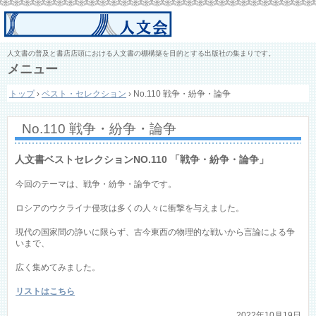
人文書の普及と書店店頭における人文書の棚構築を目的とする出版社の集まりです。
メニュー
コ
トップ
›
ベスト・セレクション
›
No.110 戦争・紛争・論争
ン
テ
ン
No.110 戦争・紛争・論争
ツ
へ
ス
人文書ベストセレクションNO.110 「戦争・紛争・論争」
キ
ッ
今回のテーマは、戦争・紛争・論争です。
プ
ロシアのウクライナ侵攻は多くの人々に衝撃を与えました。
現代の国家間の諍いに限らず、古今東西の物理的な戦いから言論による争
いまで、
広く集めてみました。
リストはこちら
2022年10月19日