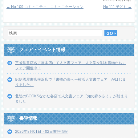
←
No.109 コミュニティ、コミュニケーション
No.111 子ども
→
フェア・イベント情報
三省堂書店名古屋本店にて人文書フェア「人文学を彩る書物たち」
フェア開催中！
紀伊國屋書店横浜店で「書物の海へー横浜人文書フェア」がはじま
りました。
北陸のBOOKSなかだ各店で人文書フェア「知の森を歩く」が始まり
ました
書評情報
2026年8月01日・02日書評情報