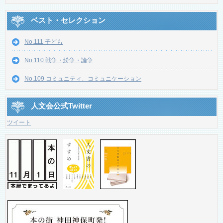
ベスト・セレクション
No.111 子ども
No.110 戦争・紛争・論争
No.109 コミュニティ、コミュニケーション
人文会公式Twitter
ツイート