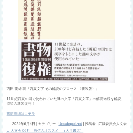
西田 龍雄 著『西夏文字 その解読のプロセス 〈新装版〉』
11世紀西夏の国で使われていた謎の文字「西夏文字」の解読過程を解説。
待望の新装復刊！
書籍詳細はコチラ
2024年6月4日
|
カテゴリー :
Uncategorized
|
投稿者 : 広報委員会人文会
←
人文会 06月「自信のオススメ」（大月書店）