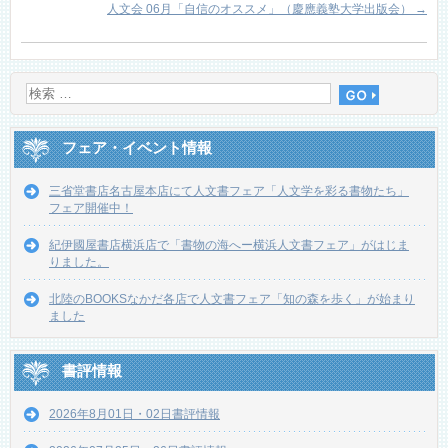
人文会 06月「自信のオススメ」（慶應義塾大学出版会）
→
フェア・イベント情報
三省堂書店名古屋本店にて人文書フェア「人文学を彩る書物たち」
フェア開催中！
紀伊國屋書店横浜店で「書物の海へー横浜人文書フェア」がはじま
りました。
北陸のBOOKSなかだ各店で人文書フェア「知の森を歩く」が始まり
ました
書評情報
2026年8月01日・02日書評情報