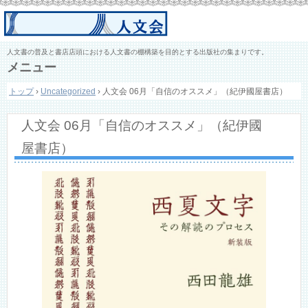
人文書の普及と書店店頭における人文書の棚構築を目的とする出版社の集まりです。
メニュー
コ
トップ
›
Uncategorized
›
人文会 06月「自信のオススメ」（紀伊國屋書店）
ン
テ
ン
人文会 06月「自信のオススメ」（紀伊國
ツ
へ
屋書店）
ス
キ
ッ
プ