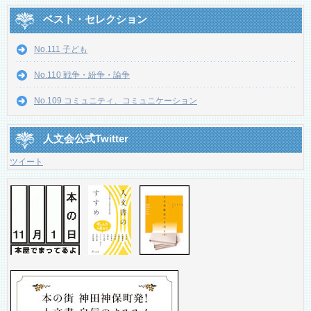
ベスト・セレクション
No.111 子ども
No.110 戦争・紛争・論争
No.109 コミュニティ、コミュニケーション
人文会公式Twitter
ツイート