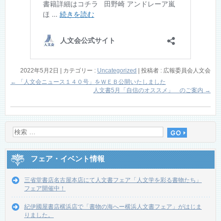
2022年5月2日
|
カテゴリー :
Uncategorized
|
投稿者 : 広報委員会人文会
←
「人文会ニュース１４０号」をＷＥＢ公開いたしました
人文書5月「自信のオススメ」 のご案内
→
フェア・イベント情報
三省堂書店名古屋本店にて人文書フェア「人文学を彩る書物たち」
フェア開催中！
紀伊國屋書店横浜店で「書物の海へー横浜人文書フェア」がはじま
りました。