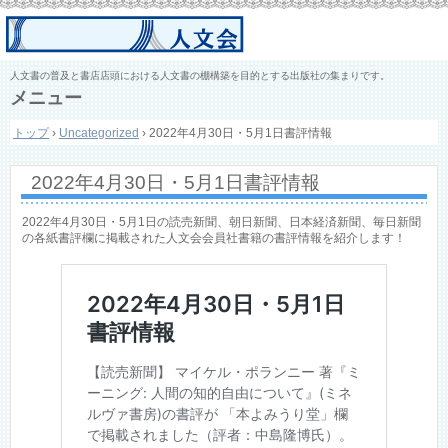
人文書の普及と書店店頭における人文書の棚構築を目的とする出版社の集まりです。
メニュー
コ
トップ
›
Uncategorized
›
2022年4月30日・5月1日書評情報
ン
テ
ン
2022年4月30日・5月1日書評情報
ツ
へ
ス
2022年4月30日・5月1日の読売新聞、朝日新聞、日本経済新聞、毎日新聞
キ
の各紙書評欄に掲載された人文会会員社書籍の書評情報を紹介します！
ッ
プ