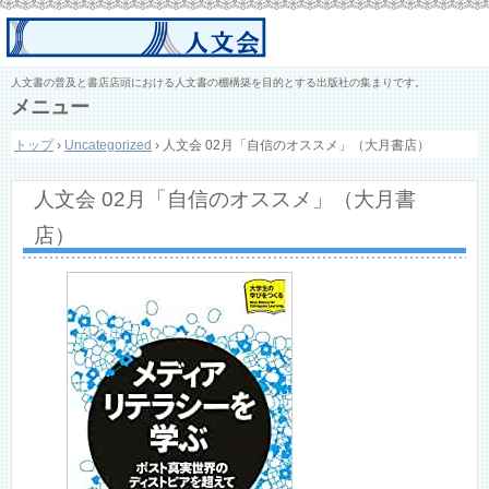
人文書の普及と書店店頭における人文書の棚構築を目的とする出版社の集まりです。
メニュー
コ
トップ
›
Uncategorized
›
人文会 02月「自信のオススメ」（大月書店）
ン
テ
ン
人文会 02月「自信のオススメ」（大月書
ツ
へ
店）
ス
キ
ッ
プ