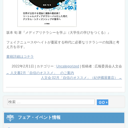
坂本 旬 著『メディアリテラシーを学ぶ（大学生の学びをつくる）』
フェイクニュースやヘイトが蔓延する時代に必要なリテラシーの知識と考
え方を示す。
書籍詳細はコチラ
2022年2月1日
|
カテゴリー :
Uncategorized
|
投稿者 : 広報委員会人文会
←
人文書2月「自信のオススメ」 のご案内
人文会 02月「自信のオススメ」（紀伊國屋書店）
→
フェア・イベント情報