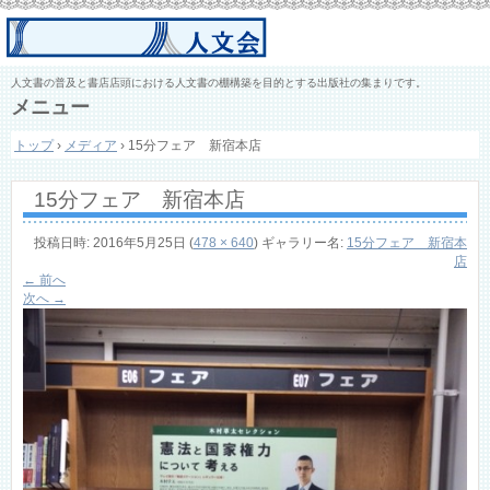
人文書の普及と書店店頭における人文書の棚構築を目的とする出版社の集まりです。
メニュー
コ
トップ
›
メディア
›
15分フェア 新宿本店
ン
テ
ン
15分フェア 新宿本店
ツ
へ
ス
投稿日時:
2016年5月25日
(
478 × 640
) ギャラリー名:
15分フェア 新宿本
キ
店
ッ
← 前へ
プ
次へ →