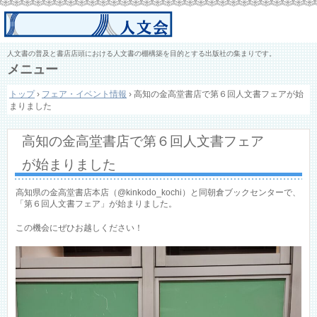
人文書の普及と書店店頭における人文書の棚構築を目的とする出版社の集まりです。
メニュー
コ
トップ
›
フェア・イベント情報
›
高知の金高堂書店で第６回人文書フェアが始
ン
まりました
テ
ン
ツ
高知の金高堂書店で第６回人文書フェア
へ
ス
が始まりました
キ
ッ
プ
高知県の金高堂書店本店（@kinkodo_kochi）と同朝倉ブックセンターで、
「第６回人文書フェア」が始まりました。
この機会にぜひお越しください！