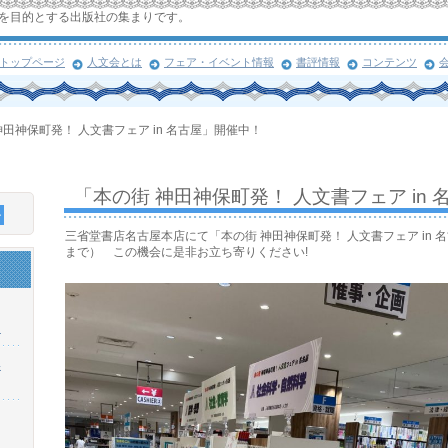
を目的とする出版社の集まりです。
トップページ
人文会とは
フェア・イベント情報
書評情報
コンテンツ
神田神保町発！ 人文書フェア in 名古屋」開催中！
「本の街 神田神保町発！ 人文書フェア in
三省堂書店名古屋本店にて「本の街 神田神保町発！ 人文書フェア in
まで） この機会に是非お立ち寄りください!
！
浜