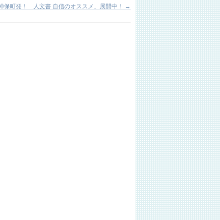
田神保町発！ 人文書 自信のオススメ」展開中！
→