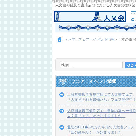
人文書の普及と書店店頭における人文書の棚構築
トップ
›
フェア・イベント情報
›
「本の街 
フェア・イベント情報
三省堂書店名古屋本店にて人文書フェア
「人文学を彩る書物たち」フェア開催中
紀伊國屋書店横浜店で「書物の海へー横
人文書フェア」がはじまりました。
北陸のBOOKSなかだ各店で人文書フェア
「知の森を歩く」が始まりました