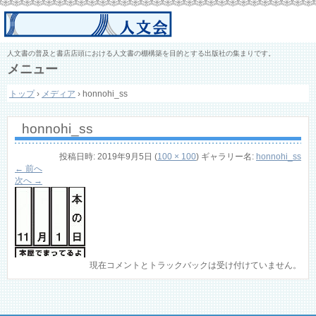
人文書の普及と書店店頭における人文書の棚構築を目的とする出版社の集まりです。
メニュー
コ
トップ
›
メディア
›
honnohi_ss
ン
テ
ン
honnohi_ss
ツ
へ
ス
投稿日時:
2019年9月5日
(
100 × 100
) ギャラリー名:
honnohi_ss
キ
← 前へ
ッ
次へ →
プ
現在コメントとトラックバックは受け付けていません。