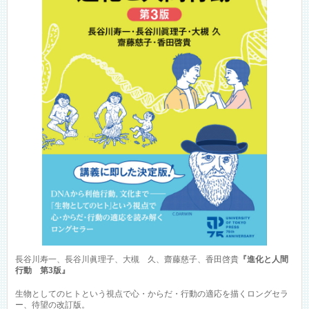
長谷川寿一、長谷川眞理子、大槻 久、齋藤慈子、香田啓貴
『進化と人間
行動 第3版』
生物としてのヒトという視点で心・からだ・行動の適応を描くロングセラ
ー、待望の改訂版。