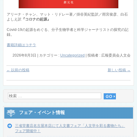
アリーナ・チャン、マット・リドレー著／掛谷英紀監訳／雨宮俊彦、白石
よしえ訳
『コロナの起源』
Covid-19の起源をめぐる、分子生物学者と科学ジャーナリストの探究の記
録。
書籍詳細はコチラ
2026年8月3日
|
カテゴリー :
Uncategorized
|
投稿者 : 広報委員会人文会
←
以前の投稿
新しい投稿
→
フェア・イベント情報
三省堂書店名古屋本店にて人文書フェア「人文学を彩る書物たち」
フェア開催中！