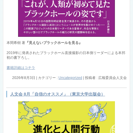
本間希樹 著
『見えないブラックホールを見る』
2019年に発表されたブラックホール直接撮影の日本側リーダーによる本邦
初の書下ろし。
書籍詳細はコチラ
2026年8月3日
|
カテゴリー :
Uncategorized
|
投稿者 : 広報委員会人文会
人文会 8月「自信のオススメ」（東京大学出版会）