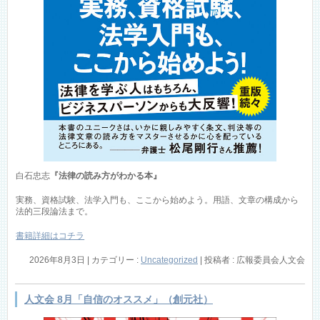
白石忠志
『法律の読み方がわかる本』
実務、資格試験、法学入門も、ここから始めよう。用語、文章の構成から
法的三段論法まで。
書籍詳細はコチラ
2026年8月3日
|
カテゴリー :
Uncategorized
|
投稿者 : 広報委員会人文会
人文会 8月「自信のオススメ」（創元社）