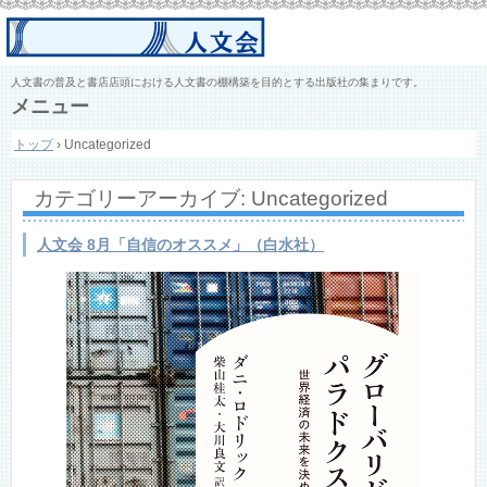
人文書の普及と書店店頭における人文書の棚構築を目的とする出版社の集まりです。
メニュー
コ
トップ
›
Uncategorized
ン
テ
ン
カテゴリーアーカイブ:
Uncategorized
ツ
へ
ス
人文会 8月「自信のオススメ」（白水社）
キ
ッ
プ