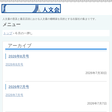
人文書の普及と書店店頭における人文書の棚構築を目的とする出版社の集まりです。
メニュー
コ
トップ
›
今月の一押し
ン
テ
ン
アーカイブ
ツ
へ
ス
2026年8月号
キ
ッ
2026年8月号
プ
2026年7月30日
2026年7月号
2026年7月号
2026年7月7日