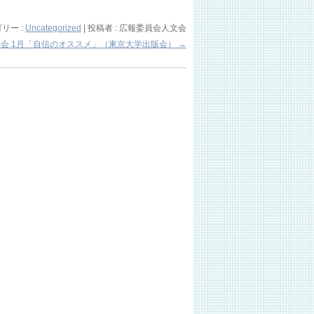
リー :
Uncategorized
|
投稿者 : 広報委員会人文会
文会 1月「自信のオススメ」（東京大学出版会）
→