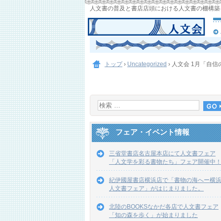
人文書の普及と書店店頭における人文書の棚構築
トップ
›
Uncategorized
›
人文会 1月「自
フェア・イベント情報
三省堂書店名古屋本店にて人文書フェア
「人文学を彩る書物たち」フェア開催中
紀伊國屋書店横浜店で「書物の海へー横
人文書フェア」がはじまりました。
北陸のBOOKSなかだ各店で人文書フェア
「知の森を歩く」が始まりました