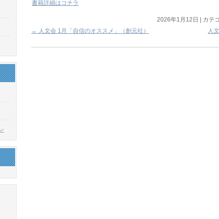
書籍詳細はコチラ
2026年1月12日
|
カテゴ
←
人文会 1月「自信のオススメ」（創元社）
人
ン