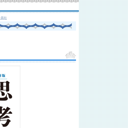
会員社
）