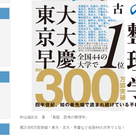
外山滋比古 著 『新版 思考の整理学』
累計300万部突破！東大・京大・早慶など全国44の大学で１位！