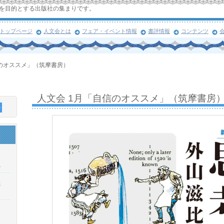
を目的とする出版社の集まりです。
トップページ
人文会とは
フェア・イベント情報
書評情報
コンテンツ
信のオススメ」（筑摩書房）
人文会 1月「自信のオススメ」（筑摩書房
！
浜