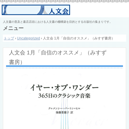
人文書の普及と書店店頭における人文書の棚構築を目的とする出版社の集まりです。
メニュー
コ
トップ
›
Uncategorized
›
人文会 1月「自信のオススメ」（みすず書房）
ン
テ
ン
人文会 1月「自信のオススメ」（みすず
ツ
へ
書房）
ス
キ
ッ
プ