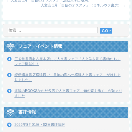
←
人文会 1月「自信のオススメ」（法政大学出版局）
人文会 1月「自信のオススメ」（ミネルヴァ書房）
→
フェア・イベント情報
三省堂書店名古屋本店にて人文書フェア「人文学を彩る書物たち」
フェア開催中！
紀伊國屋書店横浜店で「書物の海へー横浜人文書フェア」がはじま
りました。
北陸のBOOKSなかだ各店で人文書フェア「知の森を歩く」が始まり
ました
書評情報
2026年8月01日・02日書評情報