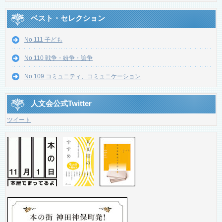
ベスト・セレクション
No.111 子ども
No.110 戦争・紛争・論争
No.109 コミュニティ、コミュニケーション
人文会公式Twitter
ツイート