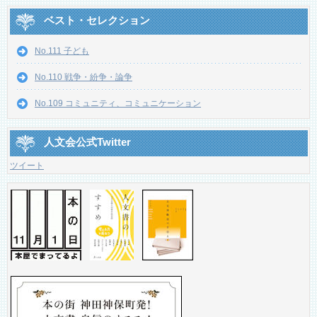
ベスト・セレクション
No.111 子ども
No.110 戦争・紛争・論争
No.109 コミュニティ、コミュニケーション
人文会公式Twitter
ツイート