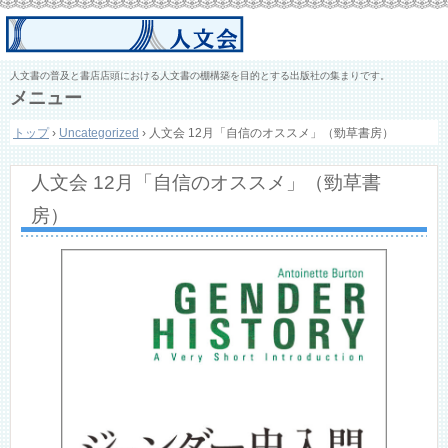
人文書の普及と書店店頭における人文書の棚構築を目的とする出版社の集まりです。
メニュー
コ
トップ
›
Uncategorized
›
人文会 12月「自信のオススメ」（勁草書房）
ン
テ
ン
人文会 12月「自信のオススメ」（勁草書
ツ
へ
房）
ス
キ
ッ
プ