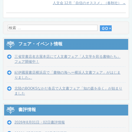
人文会 12月「自信のオススメ」（春秋社）
→
フェア・イベント情報
三省堂書店名古屋本店にて人文書フェア「人文学を彩る書物たち」
フェア開催中！
紀伊國屋書店横浜店で「書物の海へー横浜人文書フェア」がはじま
りました。
北陸のBOOKSなかだ各店で人文書フェア「知の森を歩く」が始まり
ました
書評情報
2026年8月01日・02日書評情報