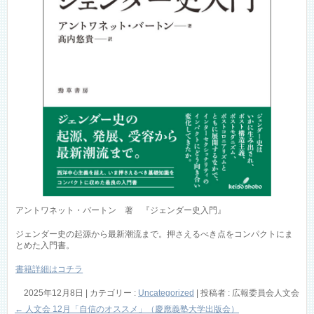
アントワネット・バートン 著 『ジェンダー史入門』
ジェンダー史の起源から最新潮流まで。押さえるべき点をコンパクトにま
とめた入門書。
書籍詳細はコチラ
2025年12月8日
|
カテゴリー :
Uncategorized
|
投稿者 : 広報委員会人文会
←
人文会 12月「自信のオススメ」（慶應義塾大学出版会）