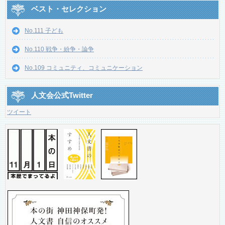
ベスト・セレクション
No.111 子ども
No.110 戦争・紛争・論争
No.109 コミュニティ、コミュニケーション
人文会公式Twitter
ツイート