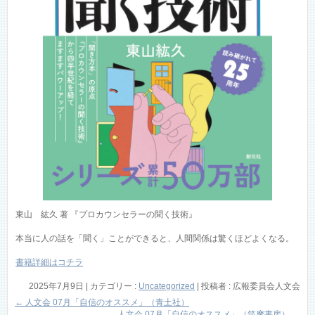
東山 紘久 著 『プロカウンセラーの聞く技術』
本当に人の話を「聞く」ことができると、人間関係は驚くほどよくなる。
書籍詳細はコチラ
2025年7月9日
|
カテゴリー :
Uncategorized
|
投稿者 : 広報委員会人文会
←
人文会 07月「自信のオススメ」（青土社）
人文会 07月「自信のオススメ」（筑摩書房）
→