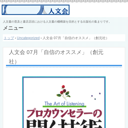
人文書の普及と書店店頭における人文書の棚構築を目的とする出版社の集まりです。
メニュー
コ
トップ
›
Uncategorized
›
人文会 07月「自信のオススメ」（創元社）
ン
テ
ン
人文会 07月「自信のオススメ」（創元
ツ
へ
社）
ス
キ
ッ
プ