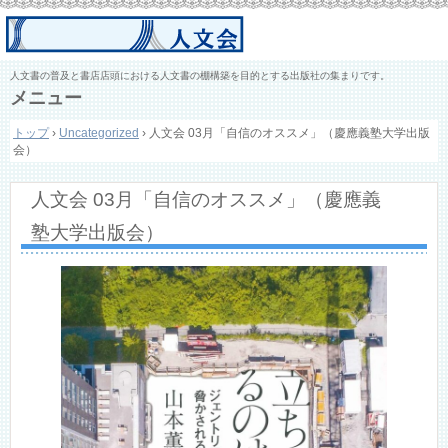
人文書の普及と書店店頭における人文書の棚構築を目的とする出版社の集まりです。
メニュー
コ
トップ
›
Uncategorized
›
人文会 03月「自信のオススメ」（慶應義塾大学出版
ン
会）
テ
ン
ツ
人文会 03月「自信のオススメ」（慶應義
へ
ス
塾大学出版会）
キ
ッ
プ