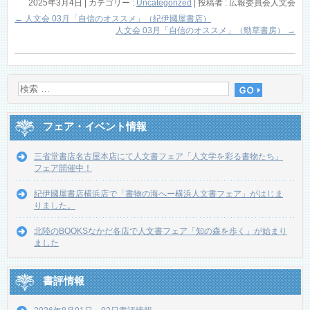
2025年3月4日
|
カテゴリー :
Uncategorized
|
投稿者 : 広報委員会人文会
←
人文会 03月「自信のオススメ」（紀伊國屋書店）
人文会 03月「自信のオススメ」（勁草書房）
→
フェア・イベント情報
三省堂書店名古屋本店にて人文書フェア「人文学を彩る書物たち」
フェア開催中！
紀伊國屋書店横浜店で「書物の海へー横浜人文書フェア」がはじま
りました。
北陸のBOOKSなかだ各店で人文書フェア「知の森を歩く」が始まり
ました
書評情報