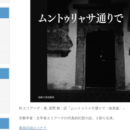
M.エリアーデ：著, 直野 敦：訳『ムントゥリャサ通りで〈改装版〉』
宗教学者・文学者エリアーデの代表的幻想小説。２刷り出来。
書籍詳細はコチラ