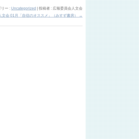
リー :
Uncategorized
|
投稿者 : 広報委員会人文会
人文会 01月「自信のオススメ」（みすず書房）
→