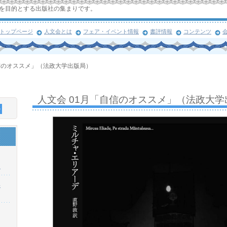
を目的とする出版社の集まりです。
トップページ
人文会とは
フェア・イベント情報
書評情報
コンテンツ
自信のオススメ」（法政大学出版局）
人文会 01月「自信のオススメ」（法政大学
！
浜