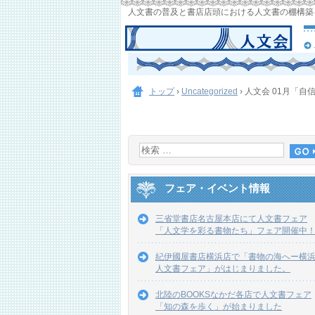
人文書の普及と書店店頭における人文書の棚構築
トップ
›
Uncategorized
›
人文会 01月「
フェア・イベント情報
三省堂書店名古屋本店にて人文書フェア
「人文学を彩る書物たち」フェア開催中
紀伊國屋書店横浜店で「書物の海へー横
人文書フェア」がはじまりました。
北陸のBOOKSなかだ各店で人文書フェア
「知の森を歩く」が始まりました