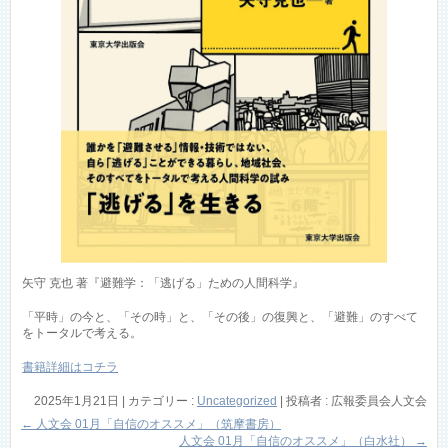
矢守 克也 著『避難学：「逃げる」ための人間科学』
「平時」の今と、「その時」と、「その後」の復興と、「避難」のすべて
をトータルで考える。
書籍詳細はコチラ
2025年1月21日
|
カテゴリー :
Uncategorized
|
投稿者 : 広報委員会人文会
←
人文会 01月「自信のオススメ」（筑摩書房）
人文会 01月「自信のオススメ」（白水社）
→