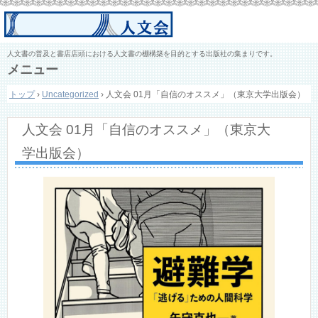
人文書の普及と書店店頭における人文書の棚構築を目的とする出版社の集まりです。
メニュー
コ
トップ
›
Uncategorized
›
人文会 01月「自信のオススメ」（東京大学出版会）
ン
テ
ン
人文会 01月「自信のオススメ」（東京大
ツ
へ
学出版会）
ス
キ
ッ
プ