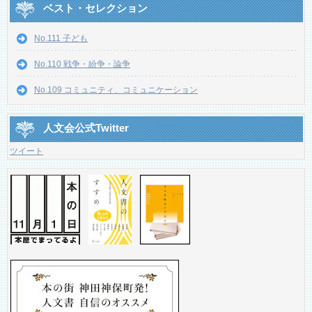
ベスト・セレクション
No.111 子ども
No.110 戦争・紛争・論争
No.109 コミュニティ、コミュニケーション
人文会公式Twitter
ツイート