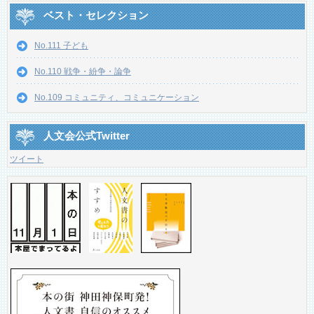
ベスト・セレクション
No.111 子ども
No.110 戦争・紛争・論争
No.109 コミュニティ、コミュニケーション
人文会公式Twitter
ツイート