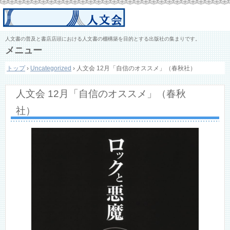
人文書の普及と書店店頭における人文書の棚構築を目的とする出版社の集まりです。
メニュー
コ
トップ
›
Uncategorized
›
人文会 12月「自信のオススメ」（春秋社）
ン
テ
ン
人文会 12月「自信のオススメ」（春秋
ツ
へ
社）
ス
キ
ッ
プ