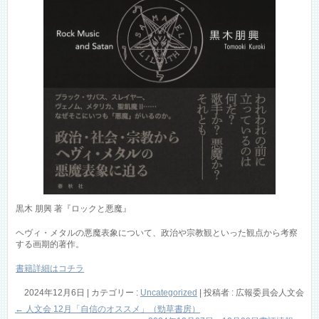
黒木 朋興 著『ロックと悪魔』
ヘヴィ・メタルの悪魔表象について、政治や宗教観といった観点から考察
する画期的著作。
書籍詳細はコチラ
2024年12月6日
|
カテゴリー :
Uncategorized
|
投稿者 : 広報委員会人文会
←
人文会 12月「自信のオススメ」（勁草書房）