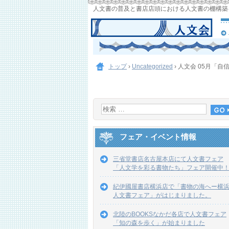
人文書の普及と書店店頭における人文書の棚構築
トップ
›
Uncategorized
›
人文会 05月「
フェア・イベント情報
三省堂書店名古屋本店にて人文書フェア
「人文学を彩る書物たち」フェア開催中
紀伊國屋書店横浜店で「書物の海へー横
人文書フェア」がはじまりました。
北陸のBOOKSなかだ各店で人文書フェア
「知の森を歩く」が始まりました