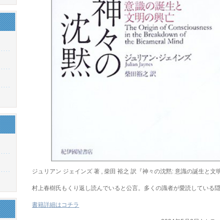
ジュリアン ジェインズ 著 , 柴田 裕之 訳『神々の沈黙: 意識の誕生と
村上春樹氏もくり返し読んでいると公言。多くの識者が愛読している
書籍詳細はコチラ