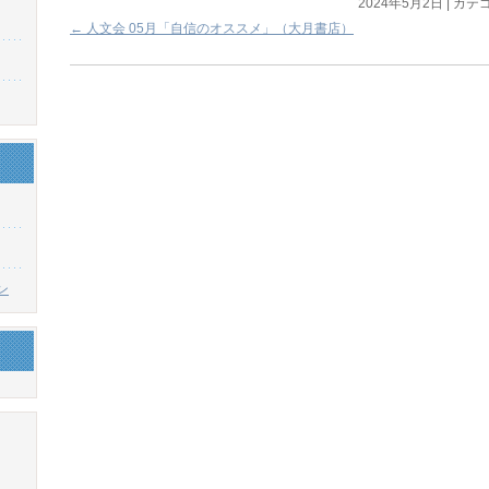
2024年5月2日
|
カテゴ
←
人文会 05月「自信のオススメ」（大月書店）
ン