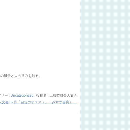
島の風景と人の営みを知る。
リー :
Uncategorized
|
投稿者 : 広報委員会人文会
人文会 02月「自信のオススメ」（みすず書房）
→