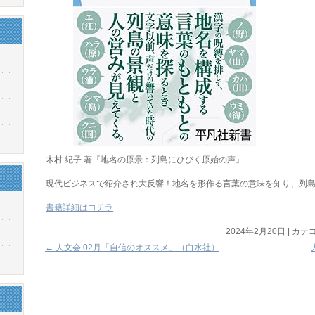
木村 紀子 著『地名の原景：列島にひびく原始の声』
現代ビジネスで紹介され大反響！地名を形作る言葉の意味を知り、列
書籍詳細はコチラ
2024年2月20日
|
カテゴ
←
人文会 02月「自信のオススメ」（白水社）