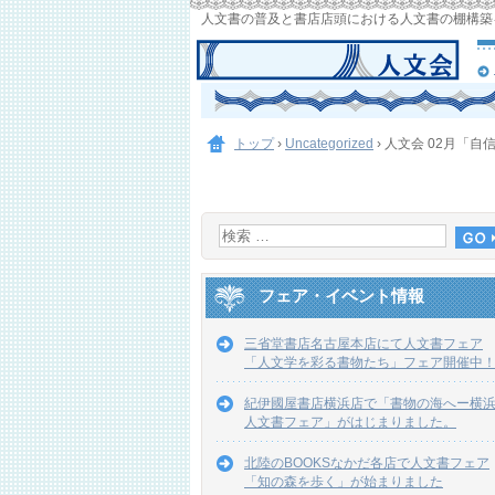
人文書の普及と書店店頭における人文書の棚構築
トップ
›
Uncategorized
›
人文会 02月「自
フェア・イベント情報
三省堂書店名古屋本店にて人文書フェア
「人文学を彩る書物たち」フェア開催中
紀伊國屋書店横浜店で「書物の海へー横
人文書フェア」がはじまりました。
北陸のBOOKSなかだ各店で人文書フェア
「知の森を歩く」が始まりました