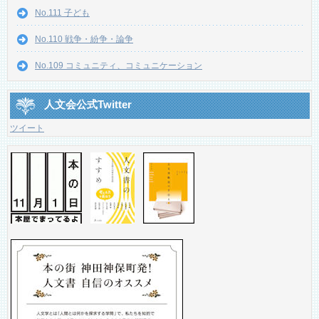
No.111 子ども
No.110 戦争・紛争・論争
No.109 コミュニティ、コミュニケーション
人文会公式Twitter
ツイート