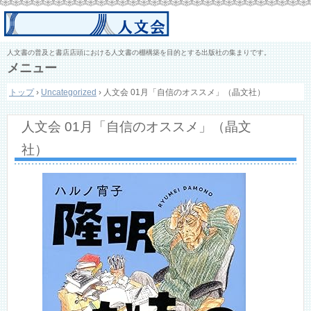
人文書の普及と書店店頭における人文書の棚構築を目的とする出版社の集まりです。
メニュー
コ
トップ
›
Uncategorized
›
人文会 01月「自信のオススメ」（晶文社）
ン
テ
ン
人文会 01月「自信のオススメ」（晶文
ツ
へ
社）
ス
キ
ッ
プ