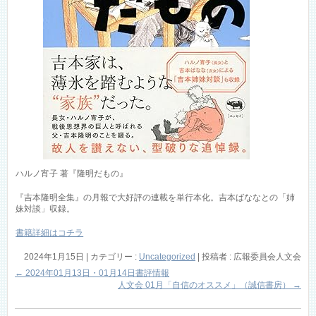
ハルノ宵子 著『隆明だもの』
『吉本隆明全集』の月報で大好評の連載を単行本化。吉本ばななとの「姉
妹対談」収録。
書籍詳細はコチラ
2024年1月15日
|
カテゴリー :
Uncategorized
|
投稿者 : 広報委員会人文会
←
2024年01月13日・01月14日書評情報
人文会 01月「自信のオススメ」（誠信書房）
→