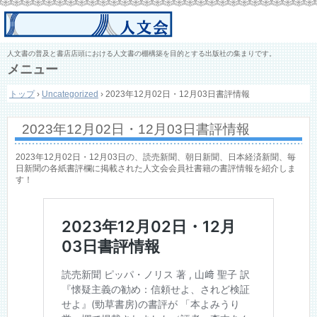
人文書の普及と書店店頭における人文書の棚構築を目的とする出版社の集まりです。
メニュー
コ
トップ
›
Uncategorized
›
2023年12月02日・12月03日書評情報
ン
テ
ン
2023年12月02日・12月03日書評情報
ツ
へ
ス
2023年12月02日・12月03日の、読売新聞、朝日新聞、日本経済新聞、毎
キ
日新聞の各紙書評欄に掲載された人文会会員社書籍の書評情報を紹介しま
す！
ッ
プ