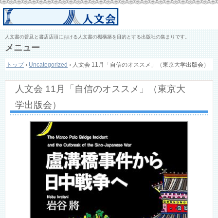
人文書の普及と書店店頭における人文書の棚構築を目的とする出版社の集まりです。
メニュー
コ
トップ
›
Uncategorized
›
人文会 11月「自信のオススメ」（東京大学出版会）
ン
テ
ン
人文会 11月「自信のオススメ」（東京大
ツ
へ
学出版会）
ス
キ
ッ
プ