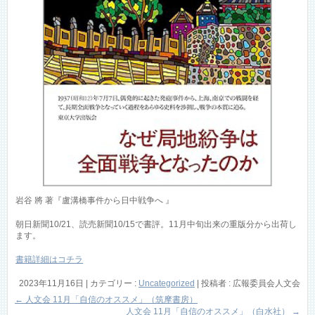
岩谷 將 著『盧溝橋事件から日中戦争へ 』
朝日新聞10/21、読売新聞10/15で書評。11月中旬出来の重版分から出荷し
ます。
書籍詳細はコチラ
2023年11月16日
|
カテゴリー :
Uncategorized
|
投稿者 : 広報委員会人文会
←
人文会 11月「自信のオススメ」（筑摩書房）
人文会 11月「自信のオススメ」（白水社）
→