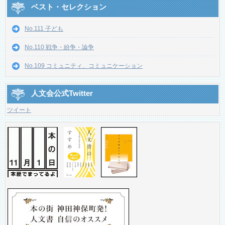
ベスト・セレクション
No.111 子ども
No.110 戦争・紛争・論争
No.109 コミュニティ、コミュニケーション
人文会公式Twitter
ツイート