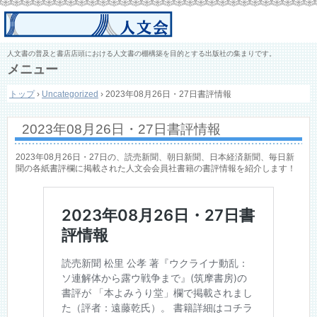
人文書の普及と書店店頭における人文書の棚構築を目的とする出版社の集まりです。
メニュー
コ
トップ
›
Uncategorized
›
2023年08月26日・27日書評情報
ン
テ
ン
2023年08月26日・27日書評情報
ツ
へ
ス
2023年08月26日・27日の、読売新聞、朝日新聞、日本経済新聞、毎日新
キ
聞の各紙書評欄に掲載された人文会会員社書籍の書評情報を紹介します！
ッ
プ