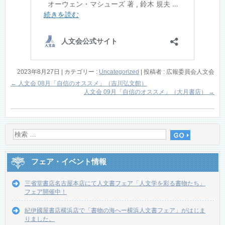
2023年8月27日
|
カテゴリー :
Uncategorized
|
投稿者 : 広報委員会人文会
←
人文会 08月「自信のオススメ」（吉川弘文館）
人文会 09月「自信のオススメ」（大月書店）
→
フェア・イベント情報
三省堂書店名古屋本店にて人文書フェア「人文学を彩る書物たち」
フェア開催中！
紀伊國屋書店横浜店で「書物の海へー横浜人文書フェア」がはじま
りました。