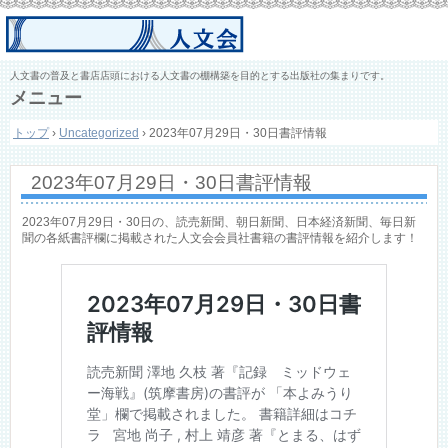
人文書の普及と書店店頭における人文書の棚構築を目的とする出版社の集まりです。
メニュー
コ
トップ
›
Uncategorized
›
2023年07月29日・30日書評情報
ン
テ
ン
2023年07月29日・30日書評情報
ツ
へ
ス
2023年07月29日・30日の、読売新聞、朝日新聞、日本経済新聞、毎日新
キ
聞の各紙書評欄に掲載された人文会会員社書籍の書評情報を紹介します！
ッ
プ