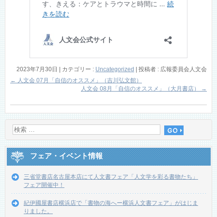
2023年7月30日
|
カテゴリー :
Uncategorized
|
投稿者 : 広報委員会人文会
←
人文会 07月「自信のオススメ」（吉川弘文館）
人文会 08月「自信のオススメ」（大月書店）
→
フェア・イベント情報
三省堂書店名古屋本店にて人文書フェア「人文学を彩る書物たち」
フェア開催中！
紀伊國屋書店横浜店で「書物の海へー横浜人文書フェア」がはじま
りました。